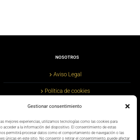
NOSOTROS
Aviso Legal
Política de cookies
Gestionar consentimiento
Política de privacidad
 las mejores experiencias, utilizamos tecnologías como las cookies para
Términos y condiciones
o acceder a la información del dispositivo. El consentimiento de estas
nos permitirá procesar datos como el comportamiento de navegación o las
nes únicas en este sitio. No consentir o retirar el consentimiento, puede afectar