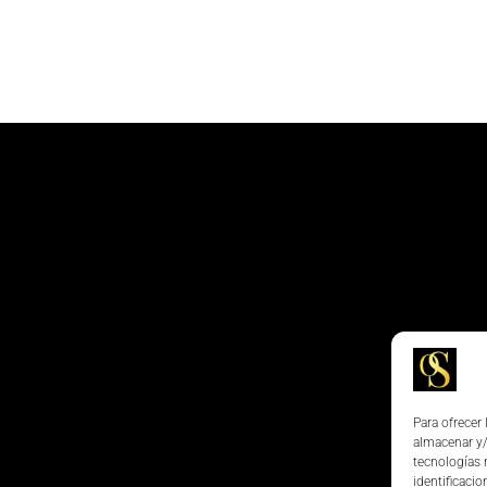
Para ofrecer
almacenar y/
tecnologías 
identificacio