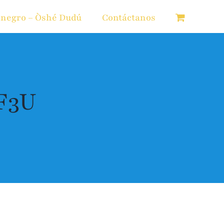
 negro – Òshé Dudú
Contáctanos
F3U