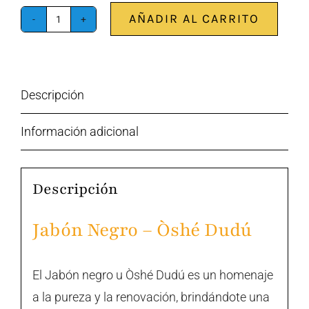
AÑADIR AL CARRITO
Jabón
negro
-
Descripción
Òshé
Dudú
Información adicional
cantidad
Descripción
Jabón Negro – Òshé Dudú
El Jabón negro u Òshé Dudú es un homenaje
a la pureza y la renovación, brindándote una