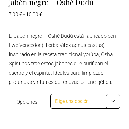
Jabón negro – Òshé Dudú
Rango
7,00
€
-
10,00
€
de
precios:
El Jabón negro – Òshé Dudú está fabricado con
desde
Ewé Vencedor (Hierba Vitex agnus-castus).
7,00 €
Inspirado en la receta tradicional yorùbá, Osha
hasta
Spirit nos trae estos jabones que purifican el
10,00 €
cuerpo y el espíritu. Ideales para limpiezas
profundas y rituales de renovación energética.
Opciones
